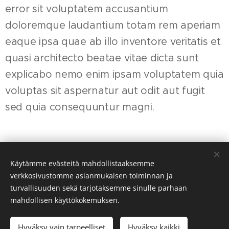
error sit voluptatem accusantium
doloremque laudantium totam rem aperiam
eaque ipsa quae ab illo inventore veritatis et
quasi architecto beatae vitae dicta sunt
explicabo nemo enim ipsam voluptatem quia
voluptas sit aspernatur aut odit aut fugit
sed quia consequuntur magni.
Käytämme evästeitä mahdollistaaksemme
Iloa, yhteisöllisyyttä ja itsensä ylittämistä - Tervetuloa
verkkosivustomme asianmukaisen toiminnan ja
osaavaan ohjaukseemme Calisthenics Labille!
turvallisuuden sekä tarjotaksemme sinulle parhaan
Luotu
Webnodella
Evästeet
mahdollisen käyttökokemuksen.
Kielet
Hyväksy vain tarpeelliset
Hyväksy kaikki