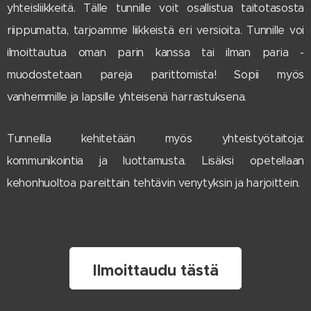
yhteisliikkeitä. Tälle tunnille voit osallistua taitotasosta
riippumatta, tarjoamme liikkeistä eri versioita. Tunnille voi
ilmoittautua oman parin kanssa tai ilman paria -
muodostetaan pareja parittomista! Sopii myös
vanhemmille ja lapsille yhteisenä harrastuksena.
Tunneilla kehitetään myös yhteistyötaitoja:
kommunikointia ja luottamusta. Lisäksi opetellaan
kehonhuoltoa pareittain tehtävin venytyksin ja harjoittein.
Ilmoittaudu tästä