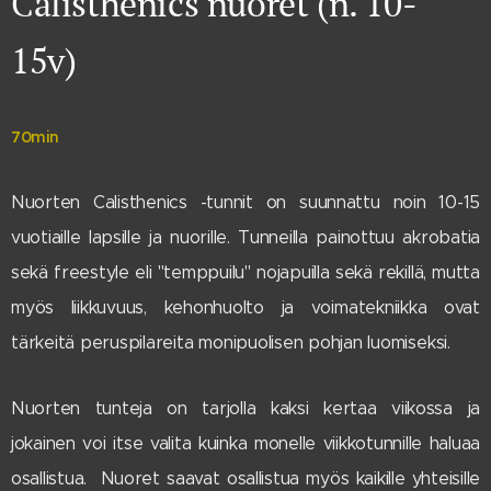
Calisthenics nuoret (n. 10-
15v)
70min
Nuorten Calisthenics -tunnit on suunnattu noin 10-15
vuotiaille lapsille ja nuorille. Tunneilla painottuu akrobatia
sekä
freestyle eli "temppuilu" nojapuilla sekä rekillä, mutta
myös liikkuvuus, kehonhuolto ja voimatekniikka ovat
tärkeitä peruspilareita monipuolisen pohjan luomiseksi.
Nuorten tunteja on tarjolla kaksi kertaa viikossa ja
jokainen voi itse valita kuinka monelle viikkotunnille haluaa
osallistua. Nuoret saavat osallistua myös kaikille yhteisille