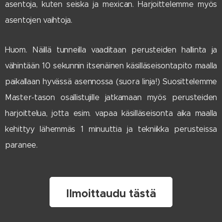
asentoja, kuten seiska ja mexican. Harjoittelemme myös
asentojen vaihtoja.
Huom. Näillä tunneilla vaaditaan perusteiden hallinta ja
vähintään 10 sekunnin itsenäinen käsilläseisontapito maalla
paikallaan hyvässä asennossa (suora linja!) Suosittelemme
Master-tason osallistujille jatkamaan myös perusteiden
harjoittelua, jotta esim. vapaa käsilläseisonta aika maalla
kehittyy lähemmäs 1 minuuttia ja tekniikka perusteissa
paranee.
Ilmoittaudu tästä