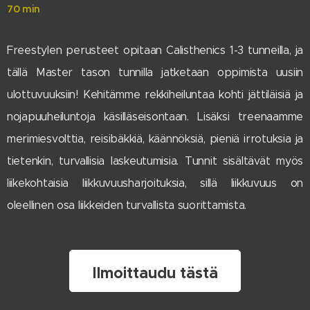
70 min
Freestylen perusteet opitaan Calisthenics 1-3 tunneilla, ja
tällä Master tason tunnilla jatketaan oppimista uusiin
ulottuvuuksiin! Kehitämme rekkiheiluntaa kohti jättiläisiä ja
nojapuuheiluntoja käsilläseisontaan. Lisäksi treenaamme
merimiesvolttia, reisibäkkiä, käännöksiä, pieniä irrotuksia ja
tietenkin, turvallisia laskeutumisia. Tunnit sisältävät myös
liikekohtaisia liikkuvuusharjoituksia, sillä liikkuvuus on
oleellinen osa liikkeiden turvallista suorittamista.
Ilmoittaudu tästä