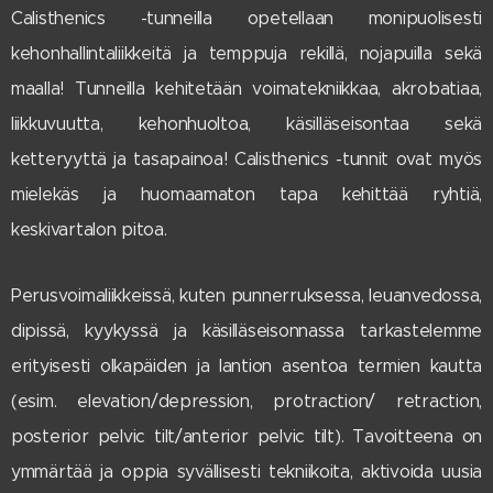
Calisthenics -tunneilla opetellaan monipuolisesti
kehonhallintaliikkeitä ja temppuja rekillä, nojapuilla sekä
maalla! Tunneilla kehitetään voimatekniikkaa, akrobatiaa,
liikkuvuutta, kehonhuoltoa, käsilläseisontaa sekä
ketteryyttä ja tasapainoa! Calisthenics -tunnit ovat myös
mielekäs ja huomaamaton tapa kehittää ryhtiä,
keskivartalon pitoa.
Perusvoimaliikkeissä, kuten punnerruksessa, leuanvedossa,
dipissä, kyykyssä ja käsilläseisonnassa tarkastelemme
erityisesti olkapäiden ja lantion asentoa termien kautta
(esim. elevation/depression, protraction/ retraction,
posterior pelvic tilt/anterior pelvic tilt). Tavoitteena on
ymmärtää ja oppia syvällisesti tekniikoita, aktivoida uusia