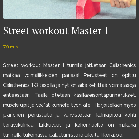
Street workout Master 1
70 min
Street workout Master 1 tunnilla jatketaan Calisthenics
matkaa voimaliikkeiden parissa! Perusteet on opittu
Calisthenics 1-3 tasoilla ja nyt on aika kehittää voimatasoja
entisestään. Täällä otetaan käsilläseisontapunnerukset,
muscle upit ja vaa´´ at kunnolla työn alle. Harjoitellaan myös
planchen perusteita ja vahvistetaan kulmapitoa kohti
teräväkulmaa. Liikkuvuus ja kehonhuolto on mukana
tunneilla tukemassa palautumista ja oikeita liikeratoja.