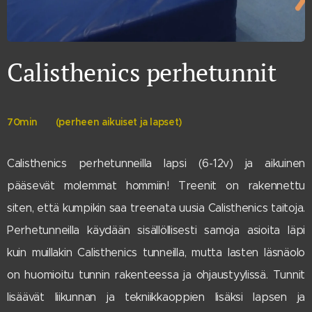
Calisthenics perhetunnit
70min (perheen aikuiset ja lapset)
Calisthenics perhetunneilla lapsi (6-12v) ja aikuinen
pääsevät molemmat hommiin! Treenit on rakennettu
siten, että kumpikin saa treenata uusia Calisthenics taitoja.
Perhetunneilla käydään sisällöllisesti samoja asioita läpi
kuin muillakin Calisthenics tunneilla, mutta lasten läsnäolo
on huomioitu tunnin rakenteessa ja ohjaustyylissä. Tunnit
lisäävät liikunnan ja tekniikkaoppien lisäksi lapsen ja