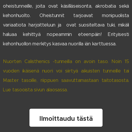
oheistunneille, joita ovat käsilläseisonta, akrobatia sekä
kehonhuolto. Oheistunnit tarjoavat monipuolista
variaatiota harjoitteluun ja ovat suositeltava tuki, mikäli
haluaa kehittyä nopeammin eteenpäin! Erityisesti
kehonhuollon merkitys kasvaa nuorilla iän karttuessa.
Nuorten Calisthenics -tunneilla on avoin taso. Noin 15
vuoden ikäisenä nuori voi siirtyä aikuisten tunneille tai
Master tasoille, riippuen saavuttamastaan taitotasosta.
Lue tasooista sivun alaosassa.
Ilmoittaudu tästä