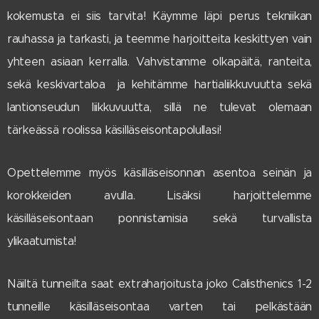
kokemusta ei siis tarvita! Käymme läpi perus tekniikan
rauhassa ja tarkasti, ja teemme harjoitteita keskittyen vain
yhteen asiaan kerralla. Vahvistamme olkapäitä, ranteita,
sekä keskivartaloa ja kehitämme hartialiikkuvuutta sekä
lantionseudun liikkuvuutta, sillä ne tulevat olemaan
tärkeässä roolissa käsilläseisontapolullasi!
Opettelemme myös käsilläseisonnan asentoa seinän ja
korokkeiden avulla. Lisäksi harjoittelemme
käsilläseisontaan ponnistamisia sekä turvallista
ylikaatumista!
Näiltä tunneilta saat extraharjoitusta joko Calisthenics 1-2
tunneille käsilläseisontaa varten tai pelkästään