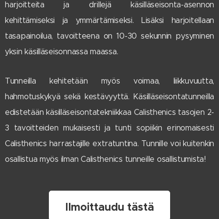
harjoitteita ja drillejä käsilläseisonta-asennon
kehittämiseksi ja ymmärtämiseksi. Lisäksi harjoitellaan
tasapainoilua, tavoitteena on 10-30 sekunnin pysyminen
yksin käsilläseisonnassa maassa.
Tunneilla kehitetään myös voimaa, liikkuvuutta,
hahmotuskykyä sekä kestävyyttä. Käsilläseisontatunneilla
edistetään käsilläseisontatekniikkaa Calisthenics tasojen 2-
3 tavoitteiden mukaisesti ja tunti sopiikin erinomaisesti
Calisthenics harrastajille extratuntina. Tunnille voi kuitenkin
osallistua myös ilman Calisthenics tunneille osallistumista!
Ilmoittaudu tästä