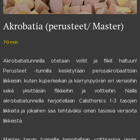
Akrobatia (perusteet/ Master)
70 min
Akrobatiatunneilla otetaan voltit ja flikit haltuun!
Perusteet -tunnilla keskitytään perusakrobaattisiin
liikkeisiin, kuten kuperkeikan ja kärrynpyörän eri versioihin
sekä yksittäisiin flikkeihin ja voltteihin. Näillä
akrobatiatunneilla harjoitellaan Calisthenics 1-3 tasojen
liikkeitä ja jokainen saa tehtäväksi oman tasoisia versioita
liikkeistä.
Master tason tunneilla harjoitellaan volttisarjoja (esim.