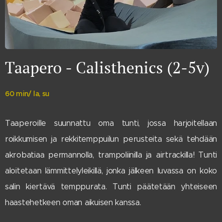
Taapero - Calisthenics (2-5v)
60 min/ la, su
Taaperoille suunnattu oma tunti, jossa harjoitellaan
roikkumisen ja rekkitemppuilun perusteita sekä tehdään
akrobatiaa permannolla, trampoliinilla ja
airtrackilla! Tunti
aloitetaan lämmittelyleikillä, jonka jälkeen luvassa on koko
salin kiertävä temppurata. Tunti päätetään yhteiseen
haastehetkeen oman aikuisen kanssa.