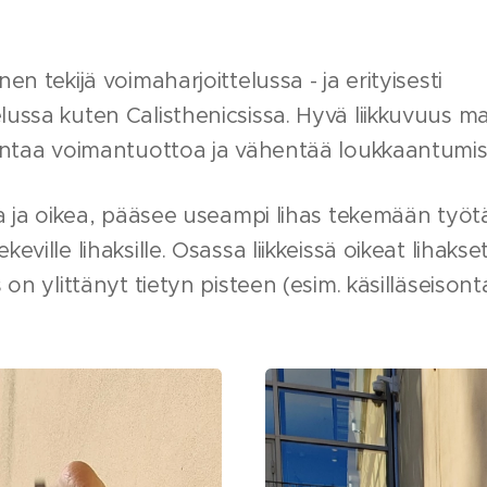
en tekijä voimaharjoittelussa - ja erityisesti
lussa kuten Calisthenicsissa. Hyvä liikkuvuus m
rantaa voimantuottoa ja vähentää loukkaantumisr
ja ja oikea, pääsee useampi lihas tekemään työtä
keville lihaksille. Osassa liikkeissä oikeat lihak
 on ylittänyt tietyn pisteen (esim. käsilläseisonta