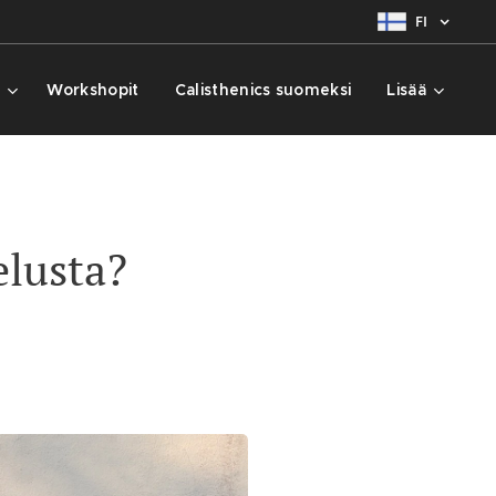
FI
t
Workshopit
Calisthenics suomeksi
Lisää
elusta?