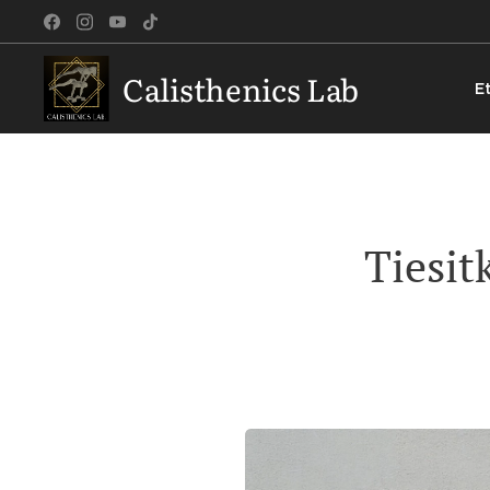
Calisthenics Lab
E
Tiesit