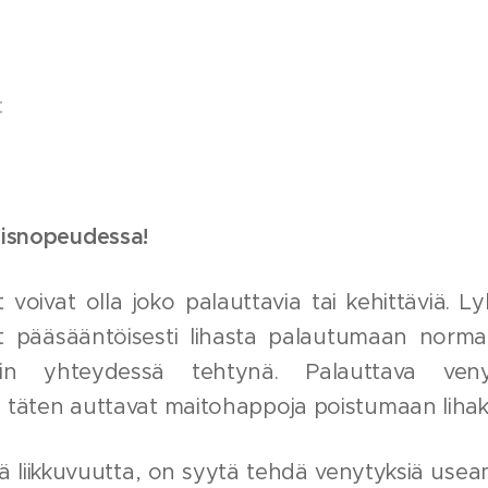
t
misnopeudessa!
t voivat olla joko palauttavia tai kehittäviä. L
t pääsääntöisesti lihasta palautumaan normaa
nin yhteydessä tehtynä. Palauttava ven
 täten auttavat maitohappoja poistumaan lihaks
ää liikkuvuutta, on syytä tehdä venytyksiä usea