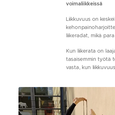
voimaliikkeissä
Liikkuvuus on keskein
kehonpainoharjoitte
liikeradat, mikä pa
Kun liikerata on laa
tasaisemmin työtä te
vasta, kun liikkuvuus