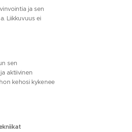
invointia ja sen
a. Liikkuvuus ei
kun sen
ja aktiivinen
johon kehosi kykenee
ekniikat