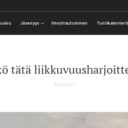
tusivu
Jäsenyys
Ilmoittautuminen
Tuntikalenteri
kö tätä liikkuvuusharjoitt
15.06.2024