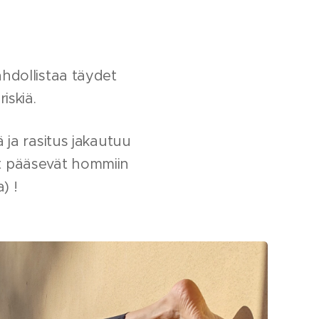
ahdollistaa täydet
iskiä.
 ja rasitus jakautuu
set pääsevät hommiin
) !