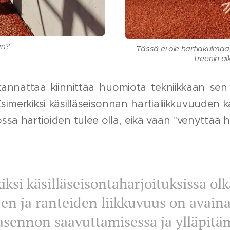
an?
Tässä ei ole hartiakulmaa.
treenin a
ä kannattaa kiinnittää huomiota tekniikkaan se
 Esimerkiksi käsilläseisonnan hartialiikkuvuuden 
ssa hartioiden tulee olla, eikä vaan "venyttää ha
iksi käsilläseisontaharjoituksissa ol
den ja ranteiden liikkuvuus on avai
asennon saavuttamisessa ja ylläpitä