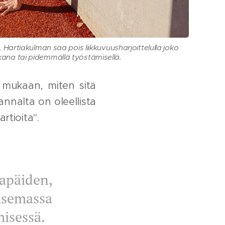
 Hartiakulman saa pois liikkuvuusharjoittelulla joko
ikana tai pidemmällä työstämisellä.
n mukaan, miten sitä
kannalta on oleellista
rtioita".
kapäiden,
nasemassa
misessä.