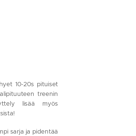
yhyet 10-20s pituiset
lipituuteen treenin
yttely lisää myös
ista!
mpi sarja ja pidentää