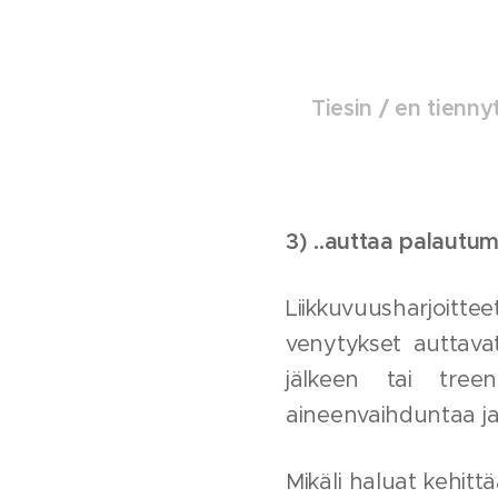
Tiesin / en tienny
3) ..auttaa palautu
Liikkuvuusharjoittee
venytykset auttava
jälkeen tai tree
aineenvaihduntaa ja
Mikäli haluat kehitt