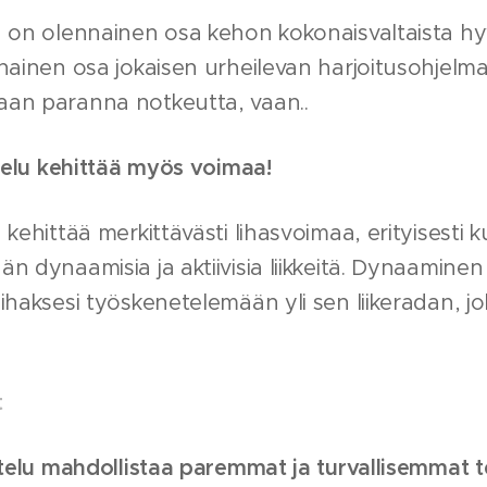
u on olennainen osa kehon kokonaisvaltaista hyv
nnainen osa jokaisen urheilevan harjoitusohjelma
aan paranna notkeutta, vaan..
ittelu kehittää myös voimaa!
 kehittää merkittävästi lihasvoimaa, erityisesti 
n dynaamisia ja aktiivisia liikkeitä. Dynaaminen 
lihaksesi työskenetelemään yli sen liikeradan, 
t
ittelu mahdollistaa paremmat ja turvallisemmat t