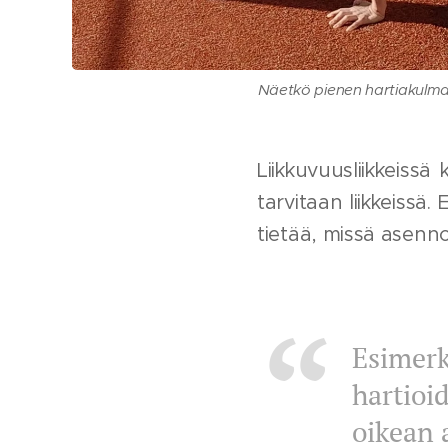
Näetkö pienen hartiakulm
Liikkuvuusliikkeiss
tarvitaan liikkeissä.
tietää, missä asenno
Esimerk
hartioi
oikean 