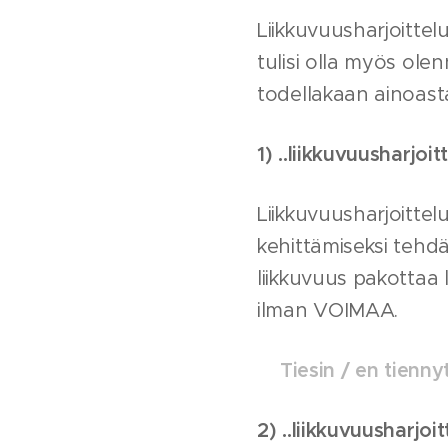
Liikkuvuusharjoittel
tulisi olla myös ole
todellakaan ainoast
1) ..liikkuvuusharjo
Liikkuvuusharjoittelu
kehittämiseksi tehdää
liikkuvuus pakottaa 
ilman VOIMAA.
Tiesin / en tienny
2) ..liikkuvuusharjo